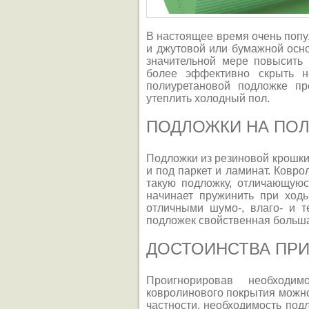
В настоящее время очень поп
и джутовой или бумажной осно
значительной мере повысить
более эффективно скрыть н
полиуретановой подложке пр
утеплить холодный пол.
ПОДЛОЖКИ НА ПО
Подложки из резиновой крошки 
и под паркет и ламинат. Ковро
такую подложку, отличающуюс
начинает пружинить при ходь
отличными шумо-, влаго- и 
подложек свойственная больша
ДОСТОИНСТВА ПР
Проигнорировав необходи
ковролинового покрытия можно
частности, необходимость под