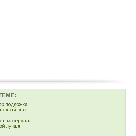
ТЕМЕ:
ор подложки
етонный пол
ого материала
кой лучше