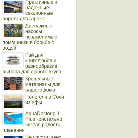
Практичные и
надежные:
секционные
ворота для гаража
Дренажные
насосы
незаменимые
помощники в борьбе с
водой
Рай для
книголюбов и
разнообразие
выбора для любого вкуса
Кровельные
материалы для
вашего дома
Полетели в Сочи
из Уфы
AquaDoctor pH
Plus кристально
чистая радость
плавания
Не упусти шанс