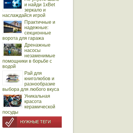
и найди 1xBet
зеркало и
наслаждайся игрой
Практичные и
надежные:
секционные
ворота для гаража
Дренажные
насосы
незаменимые
помощники в борьбе с
водой
Рай для
книголюбов и
разнообразие
выбора для любого вкуса
Уникальная
красота
керамической
посуды
НУЖНЫЕ ТЕГИ