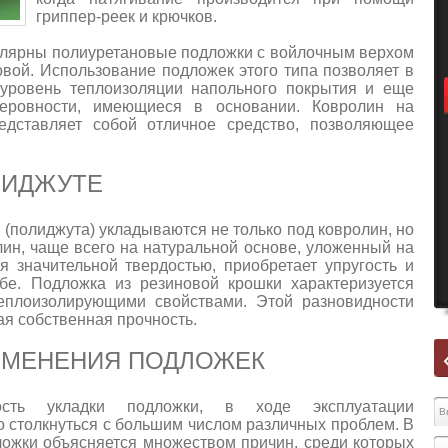
гриппер-реек и крючков.
улярны полиуретановые подложки с войлочным верхом
вой. Использование подложек этого типа позволяет в
 уровень теплоизоляции напольного покрытия и еще
еровности, имеющиеся в основании. Ковролин на
едставляет собой отличное средство, позволяющее
ЛИДЖУТЕ
(полиджута) укладываются не только под ковролин, но
лин, чаще всего на натуральной основе, уложенный на
я значительной твердостью, приобретает упругость и
бе. Подложка из резиновой крошки характеризуется
теплоизолирующими свойствами. Этой разновидности
я собственная прочность.
ИМЕНЕНИЯ ПОДЛОЖЕК
мость укладки подложки, в ходе эксплуатации
 столкнуться с большим числом различных проблем. В
ложки объясняется множеством причин, среди которых