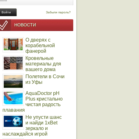
Забыли пароль?
НОВОСТИ
О дверях с
корабельной
фанерой
Кровельные
материалы для
вашего дома
Полетели в Сочи
из Уфы
AquaDoctor pH
Plus кристально
чистая радость
плавания
Не упусти шанс
и найди 1xBet
зеркало и
наслаждайся игрой