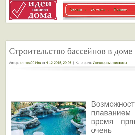
Главная
Контакты
Правила
Строительство бассейнов в доме
Автор:
skmost2014ru
от
4-12-2015, 20:26
| Категория:
Инженерные системы
Возможн
плаванием
время пр
очень со