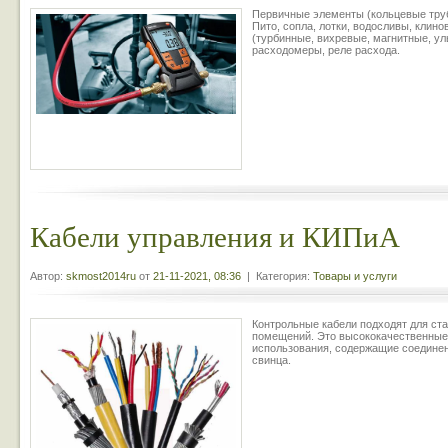
Первичные элементы (кольцевые труб
Пито, сопла, лотки, водосливы, клин
(турбинные, вихревые, магнитные, у
расходомеры, реле расхода.
Кабели управления и КИПиА
Автор:
skmost2014ru
от
21-11-2021, 08:36
| Категория:
Товары и услуги
Контрольные кабели подходят для ст
помещений. Это высококачественные 
использования, содержащие соедине
свинца.