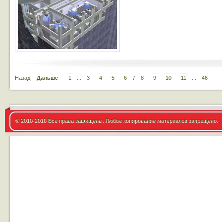
Назад
Дальше
1
...
3
4
5
6
7
8
9
10
11
...
46
© 2010-2016 Все права защищены. Любое копирование материалов запрещено.