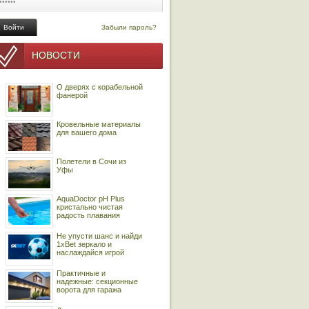
Забыли пароль?
НОВОСТИ
О дверях с корабельной
фанерой
Кровельные материалы
для вашего дома
Полетели в Сочи из
Уфы
AquaDoctor pH Plus
кристально чистая
радость плавания
Не упусти шанс и найди
1xBet зеркало и
наслаждайся игрой
Практичные и
надежные: секционные
ворота для гаража