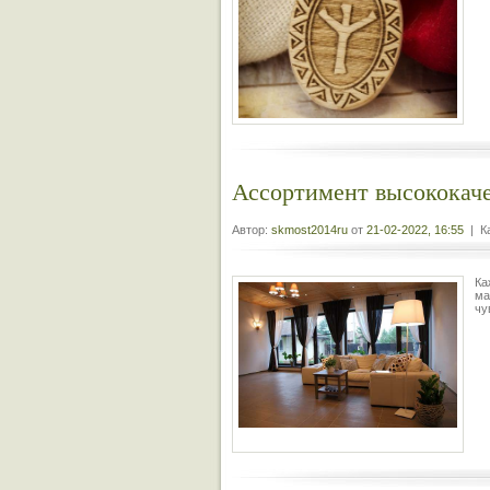
Ассортимент высококаче
Автор:
skmost2014ru
от
21-02-2022, 16:55
| Ка
Ка
ма
чу