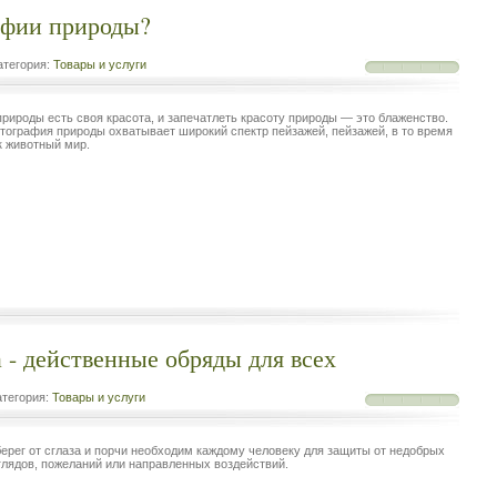
афии природы?
тегория:
Товары и услуги
природы есть своя красота, и запечатлеть красоту природы — это блаженство.
тография природы охватывает широкий спектр пейзажей, пейзажей, в то время
к животный мир.
а - действенные обряды для всех
тегория:
Товары и услуги
ерег от сглаза и порчи необходим каждому человеку для защиты от недобрых
глядов, пожеланий или направленных воздействий.