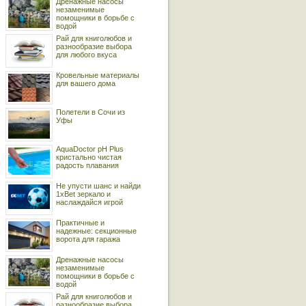
Дренажные насосы
незаменимые
помощники в борьбе с
водой
Рай для книголюбов и
разнообразие выбора
для любого вкуса
Кровельные материалы
для вашего дома
Полетели в Сочи из
Уфы
AquaDoctor pH Plus
кристально чистая
радость плавания
Не упусти шанс и найди
1xBet зеркало и
наслаждайся игрой
Практичные и
надежные: секционные
ворота для гаража
Дренажные насосы
незаменимые
помощники в борьбе с
водой
Рай для книголюбов и
разнообразие выбора