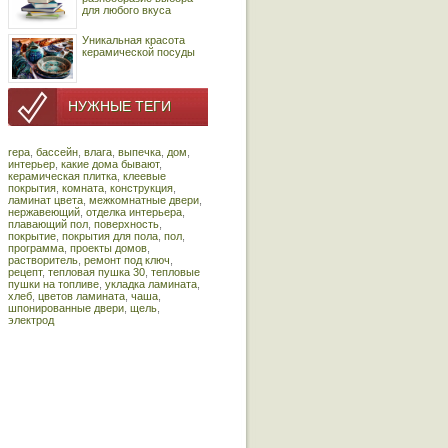
для любого вкуса
Уникальная красота
керамической посуды
НУЖНЫЕ ТЕГИ
repa
,
бассейн
,
влага
,
выпечка
,
дом
,
интерьер
,
какие дома бывают
,
керамическая плитка
,
клеевые
покрытия
,
комната
,
конструкция
,
ламинат цвета
,
межкомнатные двери
,
нержавеющий
,
отделка интерьера
,
плавающий пол
,
поверхность
,
покрытие
,
покрытия для пола
,
пол
,
программа
,
проекты домов
,
растворитель
,
ремонт под ключ
,
рецепт
,
тепловая пушка 30
,
тепловые
пушки на топливе
,
укладка ламината
,
хлеб
,
цветов ламината
,
чаша
,
шпонированные двери
,
щель
,
электрод