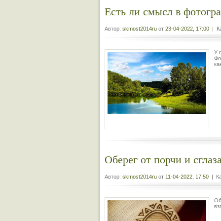
Есть ли смысл в фотогр
Автор:
skmost2014ru
от
23-04-2022, 17:00
| Ка
У 
Фо
ка
Оберег от порчи и сглаз
Автор:
skmost2014ru
от
11-04-2022, 17:50
| Ка
Об
вз