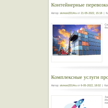
Контейнерные перевозки
Автор:
skmost2014ru
от
21-05-2022, 15:18
| Ка
Се
бо
Комплексные услуги пр
Автор:
skmost2014ru
от
6-05-2022, 18:02
| Кат
За
Ин
по