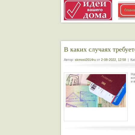
Главна
В каких случаях требует
Автор:
skmost2014ru
от
2-08-2022, 12:58
| Кат
На
ко
и 