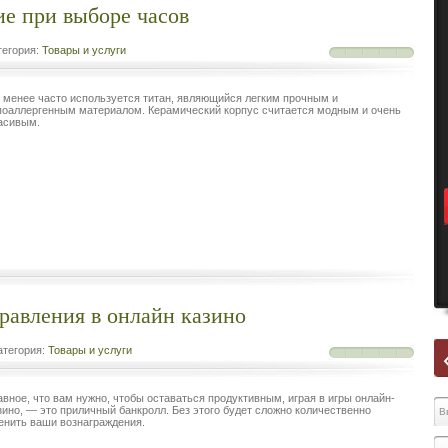
ие при выборе часов
егория:
Товары и услуги
 менее часто используется титан, являющийся легким прочным и
поаллергенным материалом. Керамический корпус считается модным и очень
асивым.
равления в онлайн казино
тегория:
Товары и услуги
авное, что вам нужно, чтобы оставаться продуктивным, играя в игры онлайн-
зино, — это приличный банкролл. Без этого будет сложно количественно
енить ваши вознаграждения.