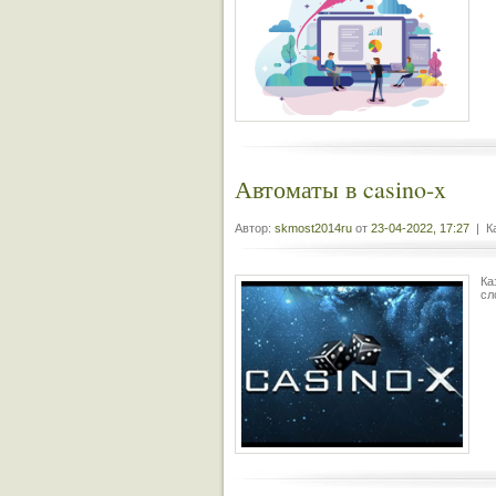
Автоматы в casino-x
Автор:
skmost2014ru
от
23-04-2022, 17:27
| Ка
Ка
сл