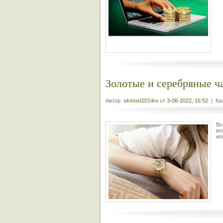
Золотые и серебряные ч
Автор:
skmost2014ru
от
3-06-2022, 16:52
| Кат
Вс
мо
ио