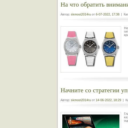
На что обратить вниман
Автор:
skmost2014ru
от
6-07-2022, 17:38
| Кат
Не
ги
кр
Начните со стратегии уп
Автор:
skmost2014ru
от
14-06-2022, 18:29
| Ка
Гл
ка
оц