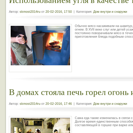
Автор:
skmost2014ru
от
20-02-2016, 17:50
| Категория:
Дом внутри и снаружи
Обычно мясо насаживали на шампур,
огнем. В XVII веке слуг или детей ус
постоянно поворачивали мясо в течен
приготовления блюда подобным спос
В домах стояла печь горел огонь 
Автор:
skmost2014ru
от
20-02-2016, 17:46
| Категория:
Дом внутри и снаружи
Сама еда также изменилась в связи с
Долгое время единственным способом
составляющей в горшке при варке ил