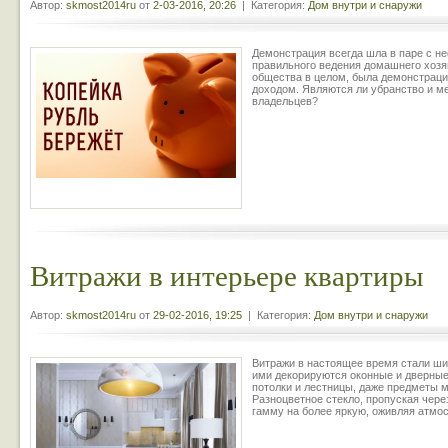
Автор:
skmost2014ru
от
2-03-2016, 20:26
| Категория:
Дом внутри и снаружи
Демонстрация всегда шла в паре с н
правильного ведения домашнего хозя
общества в целом, была демонстрация
доходом. Являются ли убранство и м
владельцев?
Витражи в интерьере квартиры
Автор:
skmost2014ru
от
29-02-2016, 19:25
| Категория:
Дом внутри и снаружи
Витражи в настоящее время стали ши
ими декорируются оконные и дверные
потолки и лестницы, даже предметы 
Разноцветное стекло, пропуская чере
гамму на более яркую, оживляя атм