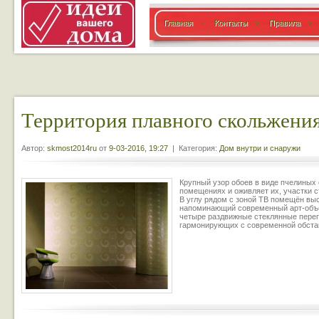
Главная
Контакты
Правила
Территория плавного скольжени
Автор:
skmost2014ru
от
9-03-2016, 19:27
| Категория:
Дом внутри и снаружи
Крупный узор обоев в виде пчелиных
помещениях и оживляет их, участки 
В углу рядом с зоной ТВ помещён выс
напоминающий современный арт-объек
четыре раздвижные стеклянные перег
гармонирующих с современной обста