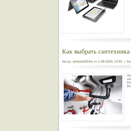
Как выбрать сантехника
Автор:
skmost2014ru
от
1-09-2019, 14:53
| Кат
Лю
не
Ри
Ве