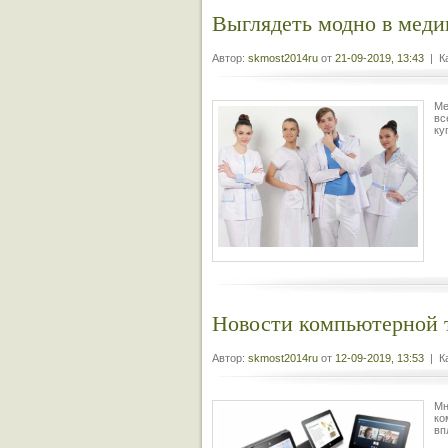
Выглядеть модно в меди
Автор:
skmost2014ru
от
21-09-2019, 13:43
| Ка
Ме
вс
ку
Новости компьютерной 
Автор:
skmost2014ru
от
12-09-2019, 13:53
| Ка
Мн
ко
вп