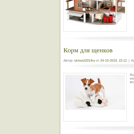
Корм для щенков
Автор:
skmost2014ru
от
24-10-2019, 15:12
| Ка
Ro
из
во