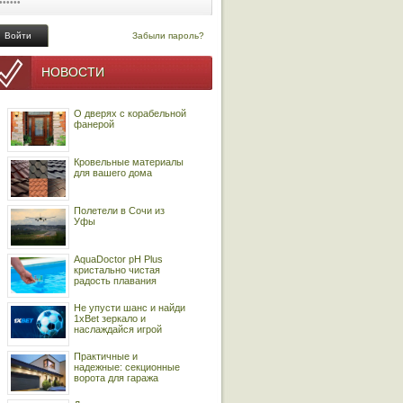
Забыли пароль?
НОВОСТИ
О дверях с корабельной
фанерой
Кровельные материалы
для вашего дома
Полетели в Сочи из
Уфы
AquaDoctor pH Plus
кристально чистая
радость плавания
Не упусти шанс и найди
1xBet зеркало и
наслаждайся игрой
Практичные и
надежные: секционные
ворота для гаража