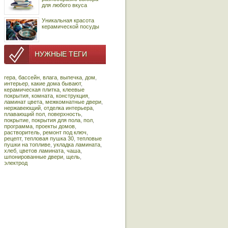
для любого вкуса
Уникальная красота
керамической посуды
НУЖНЫЕ ТЕГИ
repa
,
бассейн
,
влага
,
выпечка
,
дом
,
интерьер
,
какие дома бывают
,
керамическая плитка
,
клеевые
покрытия
,
комната
,
конструкция
,
ламинат цвета
,
межкомнатные двери
,
нержавеющий
,
отделка интерьера
,
плавающий пол
,
поверхность
,
покрытие
,
покрытия для пола
,
пол
,
программа
,
проекты домов
,
растворитель
,
ремонт под ключ
,
рецепт
,
тепловая пушка 30
,
тепловые
пушки на топливе
,
укладка ламината
,
хлеб
,
цветов ламината
,
чаша
,
шпонированные двери
,
щель
,
электрод