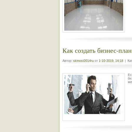
Как создать бизнес-план
Автор:
skmost2014ru
от
1-10-2019, 14:18
| Кат
Ес
бе
ме