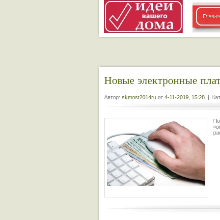
Главна
Новые электронные пла
Автор:
skmost2014ru
от
4-11-2019, 15:28
| Кат
По
«в
ра