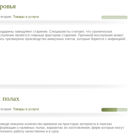
ровья
егория:
Товары и услуги
ндарины замедляют старение. Специалисты считают, что хроническое
спаление является главным фактором старения. Причиной воспаления может
ать чрезмерное производство иммунных клеток, которые борются с инфекцией.
 полах
егория:
Товары и услуги
оведя немалое количество времени на просторах интернета в поисках
формации о наливных полах, вариантах их изготовления, фирм которые могут
полнить работу качественно и в срок.