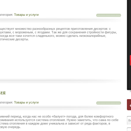
тегория:
Товары и услуги
ществует множество разнообразных рецептов приготовления десертов: с
уктами, с мороженым, с ягодами. Так же для сохранения стройности фигуры,
 когда все-таки хочется сладенького, можно сделать низкокалорийные,
етические десерты.
ия
тегория:
Товары и услуги
зимний период, когда нас не особо «балует» погода, для более комфортного
оживания используется система отопления. Нужно заметить, что сама по себе
стема отопления в каждом доме уникальна и зависит от ряда факторов, в
рвую очередь.