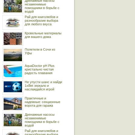
Дренажные насосы
незаменимые
помощники в борьбе с
водой
Рай для книголюбов и
разнообразие выбора
для любого вкуса
Кровельные материалы
для вашего дома
Полетели в Сочи из
Уфы
AquaDoctor pH Plus
кристально чистая
радость плавания
Не упусти шанс и найди
1xBet зеркало и
наслаждайся игрой
Практичные и
надежные: секционные
ворота для гаража
Дренажные насосы
незаменимые
помощники в борьбе с
водой
Рай для книголюбов и
разнообразие выбора