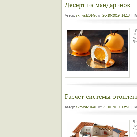
Десерт из мандаринов
Автор:
skmost2014ru
от
26-10-2019, 14:18
| Ка
Су
фр
но
ди
Расчет системы отоплен
Автор:
skmost2014ru
от
25-10-2019, 13:51
| Ка
В 
пр
си
пе