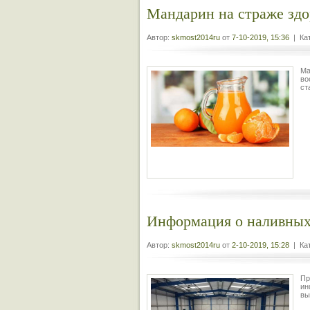
Мандарин на страже здо
Автор:
skmost2014ru
от
7-10-2019, 15:36
| Кат
Ма
во
ст
Информация о наливных
Автор:
skmost2014ru
от
2-10-2019, 15:28
| Кат
Пр
ин
вы