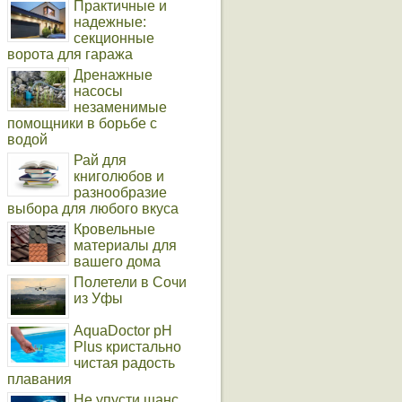
Практичные и
надежные:
секционные
ворота для гаража
Дренажные
насосы
незаменимые
помощники в борьбе с
водой
Рай для
книголюбов и
разнообразие
выбора для любого вкуса
Кровельные
материалы для
вашего дома
Полетели в Сочи
из Уфы
AquaDoctor pH
Plus кристально
чистая радость
плавания
Не упусти шанс