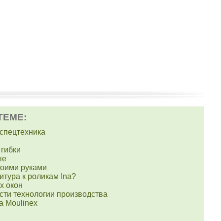
ТЕМЕ:
 спецтехника
 гибки
ые
воими руками
итура к роликам Ina?
х окон
ости технологии производства
а Moulinex