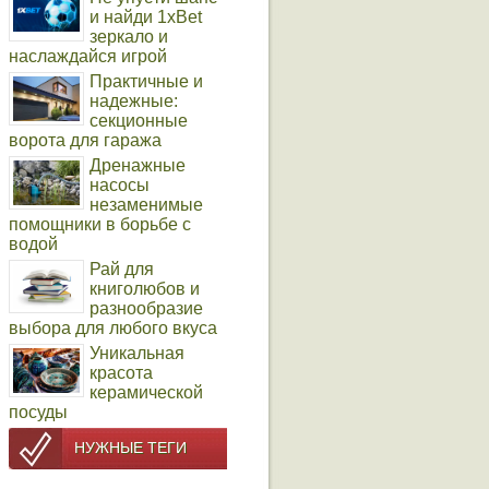
и найди 1xBet
зеркало и
наслаждайся игрой
Практичные и
надежные:
секционные
ворота для гаража
Дренажные
насосы
незаменимые
помощники в борьбе с
водой
Рай для
книголюбов и
разнообразие
выбора для любого вкуса
Уникальная
красота
керамической
посуды
НУЖНЫЕ ТЕГИ