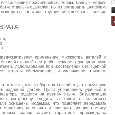
я позволяющие профилировать торцы. Данную модель
ботке отдельных деталей, так и производить шлифовку
роизводительность конструкции обеспечивает наличие
ВРАТА
ей;
р;
р.
предусматривает применение множества деталей с
 Угловой оконный центр обеспечивает одновременную
еталей. Использование при изготовлении без сцепной
ует затраты обслуживания, и увеличивает точность
сть в шесть тысяч оборотов способствуют получению
ти заданной детали. Пульт управления, удобный и
ератора подается на нужном языке. Визуализация
ляет контролеру следить за ходом выполняемых
ели оснащены модемом, что позволяет передавать
 малейших неполадок и проводить их диагностику.
орговых марок служит гарантией производства