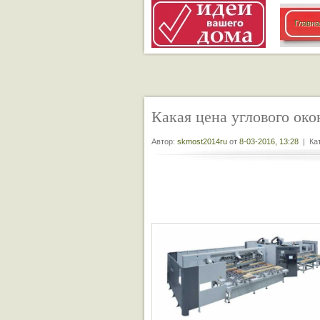
Главна
Какая цена углового око
Автор:
skmost2014ru
от
8-03-2016, 13:28
| Кат