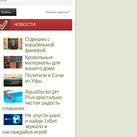
Забыли пароль?
НОВОСТИ
О дверях с
корабельной
фанерой
Кровельные
материалы для
вашего дома
Полетели в Сочи
из Уфы
AquaDoctor pH
Plus кристально
чистая радость
плавания
Не упусти шанс
и найди 1xBet
зеркало и
наслаждайся игрой