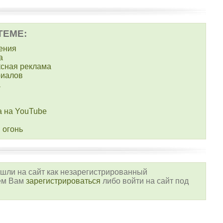
ТЕМЕ:
ения
а
сная реклама
риалов
а
 на YouTube
 огонь
шли на сайт как незарегистрированный
уем Вам
зарегистрироваться
либо войти на сайт под