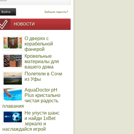
Забыли пароль?
НОВОСТИ
О дверях с
корабельной
фанерой
Кровельные
материалы для
вашего дома
Полетели в Сочи
из Уфы
AquaDoctor pH
Plus кристально
чистая радость
плавания
Не упусти шанс
и найди 1xBet
зеркало и
наслаждайся игрой