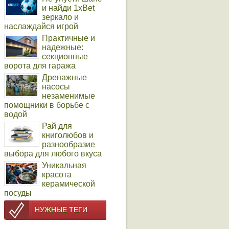
и найди 1xBet
зеркало и
наслаждайся игрой
Практичные и
надежные:
секционные
ворота для гаража
Дренажные
насосы
незаменимые
помощники в борьбе с
водой
Рай для
книголюбов и
разнообразие
выбора для любого вкуса
Уникальная
красота
керамической
посуды
НУЖНЫЕ ТЕГИ