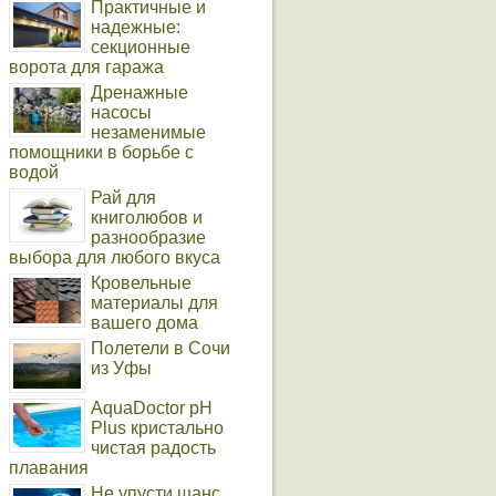
Практичные и
надежные:
секционные
ворота для гаража
Дренажные
насосы
незаменимые
помощники в борьбе с
водой
Рай для
книголюбов и
разнообразие
выбора для любого вкуса
Кровельные
материалы для
вашего дома
Полетели в Сочи
из Уфы
AquaDoctor pH
Plus кристально
чистая радость
плавания
Не упусти шанс