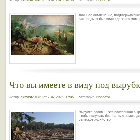
Автор:
skmost2014ru
от
8-07-2023, 10:38
| Категория:
Новости
Длинное объяснение, подтверждающее 
как предмет был виден до этого моме
Что вы имеете в виду под вырубк
Автор:
skmost2014ru
от
7-07-2023, 17:45
| Категория:
Новости
Вырубка лесов — это постоянная выр
чтобы получить бесплатную землю дл
сельское хозяйство.