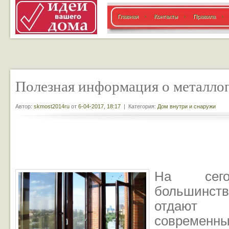
Главная
Контакты
Правила
Полезная информация о металло
Автор:
skmost2014ru
от
6-04-2017, 18:17
| Категория:
Дом внутри и снаружи
На сего
большинст
отдают 
современн