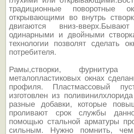
глухими или открывающими.Вос
традиционные поворотные о
открывающими во внутрь створк
двигаются вниз-вверх.Бываю
одинарными и двойными створк
технологии позволят сделать о
потребителя.
Рамы,створки, фурниту
металопластиковых окнах сделан
профиля. Пластмассовый пус
изготовлен из поливинилхлорида
разные добавки, которые повы
проливают срок службы данно
помощью стальной арматуры пр
сильным. Нужно помнить, че