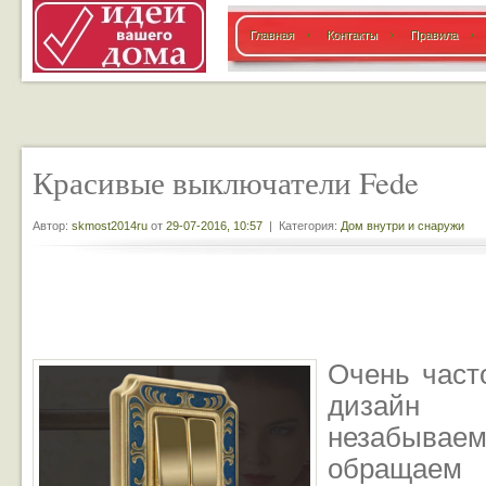
Главная
Контакты
Правила
Красивые выключатели Fede
Автор:
skmost2014ru
от
29-07-2016, 10:57
| Категория:
Дом внутри и снаружи
Очень част
дизай
незабыв
обращае