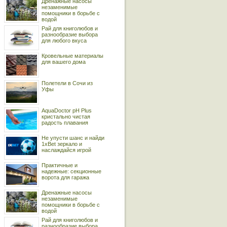
Дренажные насосы
незаменимые
помощники в борьбе с
водой
Рай для книголюбов и
разнообразие выбора
для любого вкуса
Кровельные материалы
для вашего дома
Полетели в Сочи из
Уфы
AquaDoctor pH Plus
кристально чистая
радость плавания
Не упусти шанс и найди
1xBet зеркало и
наслаждайся игрой
Практичные и
надежные: секционные
ворота для гаража
Дренажные насосы
незаменимые
помощники в борьбе с
водой
Рай для книголюбов и
разнообразие выбора