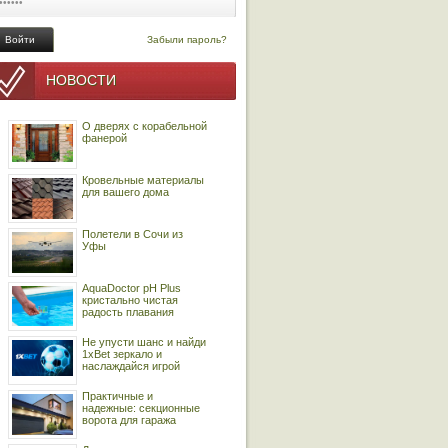
Забыли пароль?
НОВОСТИ
О дверях с корабельной
фанерой
Кровельные материалы
для вашего дома
Полетели в Сочи из
Уфы
AquaDoctor pH Plus
кристально чистая
радость плавания
Не упусти шанс и найди
1xBet зеркало и
наслаждайся игрой
Практичные и
надежные: секционные
ворота для гаража