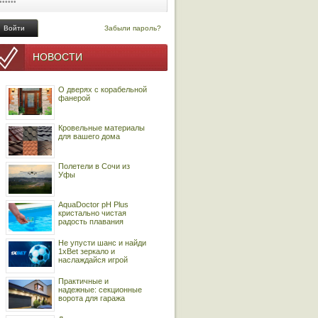
Забыли пароль?
НОВОСТИ
О дверях с корабельной
фанерой
Кровельные материалы
для вашего дома
Полетели в Сочи из
Уфы
AquaDoctor pH Plus
кристально чистая
радость плавания
Не упусти шанс и найди
1xBet зеркало и
наслаждайся игрой
Практичные и
надежные: секционные
ворота для гаража