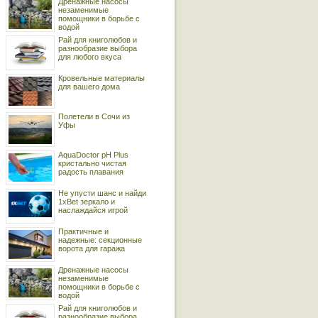
Дренажные насосы
незаменимые
помощники в борьбе с
водой
Рай для книголюбов и
разнообразие выбора
для любого вкуса
Кровельные материалы
для вашего дома
Полетели в Сочи из
Уфы
AquaDoctor pH Plus
кристально чистая
радость плавания
Не упусти шанс и найди
1xBet зеркало и
наслаждайся игрой
Практичные и
надежные: секционные
ворота для гаража
Дренажные насосы
незаменимые
помощники в борьбе с
водой
Рай для книголюбов и
разнообразие выбора